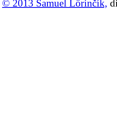
© 2013 Samuel Lőrinčík,
di